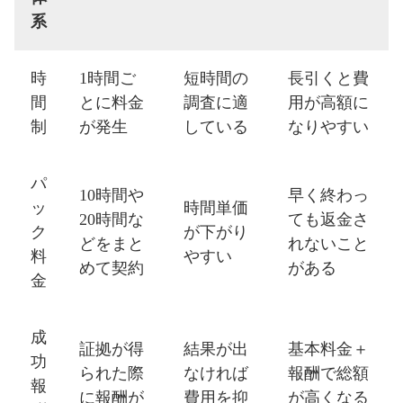
系
時
1時間ご
短時間の
長引くと費
間
とに料金
調査に適
用が高額に
制
が発生
している
なりやすい
パ
10時間や
早く終わっ
ッ
時間単価
20時間な
ても返金さ
ク
が下がり
どをまと
れないこと
料
やすい
めて契約
がある
金
成
証拠が得
結果が出
基本料金＋
功
られた際
なければ
報酬で総額
報
に報酬が
費用を抑
が高くなる