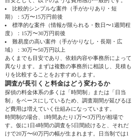
目安として、以下のような費用感が一般的です。
比較的シンプルな案件（手がかりあり・短
期）：5万〜15万円前後
標準的な案件（情報が限られる・数日〜1週間程
度）：15万〜30万円前後
難易度の高い案件（手がかりなし・長期・広
域）：30万〜50万円以上
あくまでも目安であり、依頼内容や事務所によって
異なります。まずは複数の事務所に相談し、見積も
りを比較することをおすすめします。
調査が長引くと料金はどう変わるか
探偵の料金体系の多くは「時間制」または「日当
制」をベースにしているため、調査期間が延びるほ
ど費用は増えていく仕組みになっています。
時間制の場合、1時間あたり1万〜3万円が相場で
す。仮に1日4時間の調査を5日間続けると、それだ
けで20万〜60万円の幅が生まれます。日当制では1