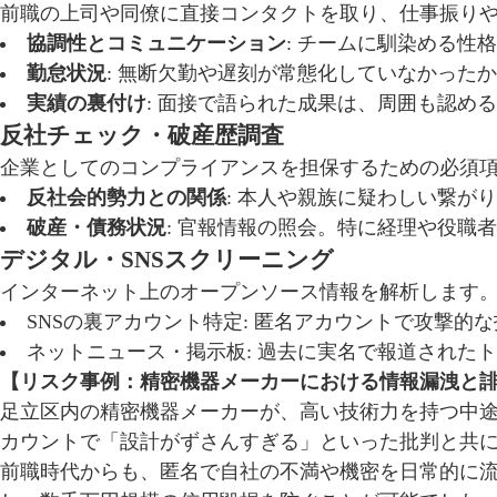
前職の上司や同僚に直接コンタクトを取り、仕事振り
協調性とコミュニケーション
: チームに馴染める性
勤怠状況
: 無断欠勤や遅刻が常態化していなかった
実績の裏付け
: 面接で語られた成果は、周囲も認め
反社チェック・破産歴調査
企業としてのコンプライアンスを担保するための必須
反社会的勢力との関係
: 本人や親族に疑わしい繋が
破産・債務状況
: 官報情報の照会。特に経理や役職
デジタル・SNSスクリーニング
インターネット上のオープンソース情報を解析します
SNSの裏アカウント特定: 匿名アカウントで攻撃的
ネットニュース・掲示板: 過去に実名で報道された
【リスク事例：精密機器メーカーにおける情報漏洩と
足立区内の精密機器メーカーが、高い技術力を持つ中途
カウントで「設計がずさんすぎる」といった批判と共
前職時代からも、匿名で自社の不満や機密を日常的に流