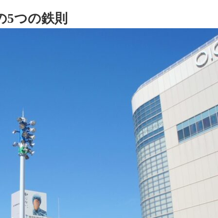
。
の5つの鉄則