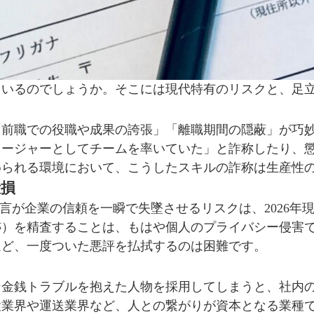
ているのでしょうか。そこには現代特有のリスクと、足
「前職での役職や成果の誇張」「離職期間の隠蔽」が巧
ネージャーとしてチームを率いていた」と詐称したり、
められる環境において、こうしたスキルの詐称は生産性
毀損
言が企業の信頼を一瞬で失墜させるリスクは、2026年
跡）を精査することは、もはや個人のプライバシー侵害
ほど、一度ついた悪評を払拭するのは困難です。
な金銭トラブルを抱えた人物を採用してしまうと、社内
設業界や運送業界など、人との繋がりが資本となる業種