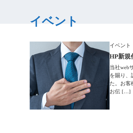
イベント
イベント
HP新
当社we
を賜り、
た。お客
お伝 […]