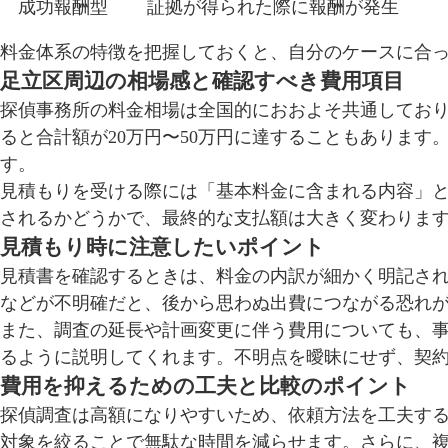
成功報酬型
証拠が得られた際に報酬が発生
料金体系の特徴を把握しておくと、自分のケースに合
足立区周辺の相場感と確認すべき費用項目
探偵事務所の料金相場は全国的におおよそ共通しており
ると合計額が20万円〜50万円に達することもあります
す。
見積もりを受ける際には「基本料金に含まれる内容」
されるかどうかで、最終的な支払額は大きく変わりま
見積もり時に注意したいポイント
見積書を確認するときは、料金の内訳が細かく明記さ
などが不明確だと、後から思わぬ出費につながる恐れ
また、調査の延長や計画変更に伴う費用についても、
るように説明してくれます。不明点を曖昧にせず、契
費用を抑えるための工夫と比較のポイント
探偵調査は高額になりやすいため、依頼方法を工夫す
対象を絞ることで無駄な時間を減らせます。さらに、