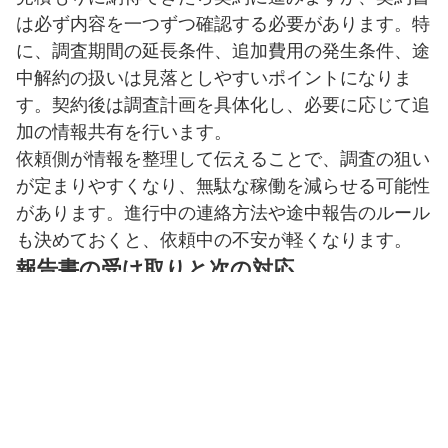
は必ず内容を一つずつ確認する必要があります。特
に、調査期間の延長条件、追加費用の発生条件、途
中解約の扱いは見落としやすいポイントになりま
す。契約後は調査計画を具体化し、必要に応じて追
加の情報共有を行います。
依頼側が情報を整理して伝えることで、調査の狙い
が定まりやすくなり、無駄な稼働を減らせる可能性
があります。進行中の連絡方法や途中報告のルール
も決めておくと、依頼中の不安が軽くなります。
報告書の受け取りと次の対応
調査が終了すると報告書を受け取り、内容を確認し
ます。報告書は結果を客観的に把握する材料になる
ため、写真や時系列の記載、状況説明の分かりやす
さを見ておくとよいでしょう。
次の対応は人によって異なり、関係を修復したい方
もいれば、法的手続きを視野に入れる方もいます。