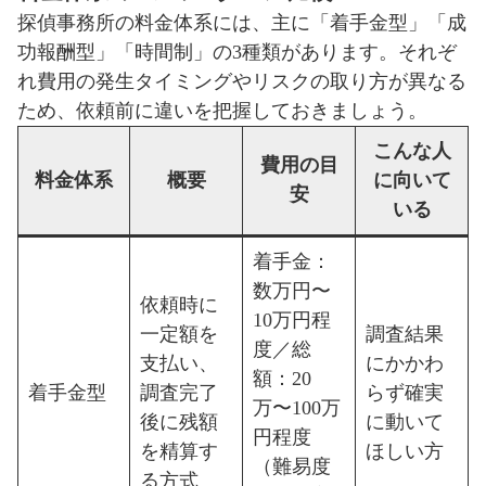
探偵事務所の料金体系には、主に「着手金型」「成
功報酬型」「時間制」の3種類があります。それぞ
れ費用の発生タイミングやリスクの取り方が異なる
ため、依頼前に違いを把握しておきましょう。
こんな人
費用の目
料金体系
概要
に向いて
安
いる
着手金：
数万円〜
依頼時に
10万円程
一定額を
調査結果
度／総
支払い、
にかかわ
額：20
着手金型
調査完了
らず確実
万〜100万
後に残額
に動いて
円程度
を精算す
ほしい方
（難易度
る方式