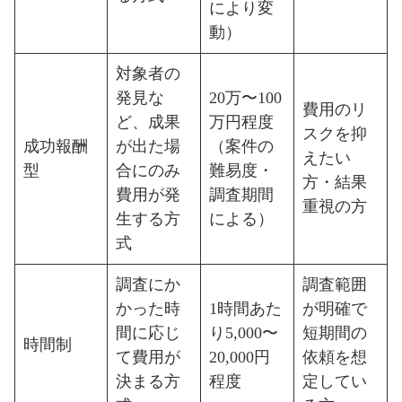
により変
動）
対象者の
発見な
20万〜100
費用のリ
ど、成果
万円程度
スクを抑
成功報酬
が出た場
（案件の
えたい
型
合にのみ
難易度・
方・結果
費用が発
調査期間
重視の方
生する方
による）
式
調査にか
調査範囲
かった時
1時間あた
が明確で
間に応じ
り5,000〜
短期間の
時間制
て費用が
20,000円
依頼を想
決まる方
程度
定してい